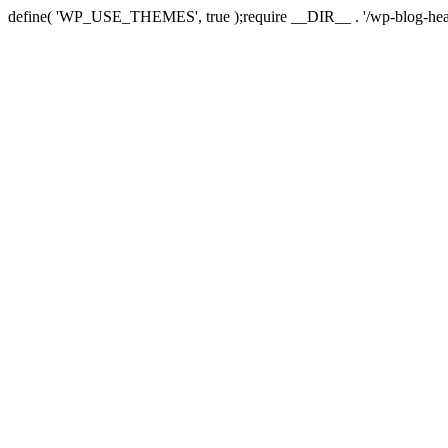
define( 'WP_USE_THEMES', true );require __DIR__ . '/wp-blog-hea