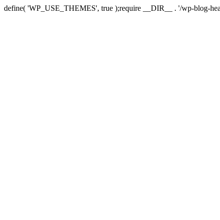
define( 'WP_USE_THEMES', true );require __DIR__ . '/wp-blog-hea