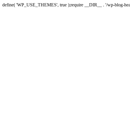
define( 'WP_USE_THEMES', true );require __DIR__ . '/wp-blog-hea