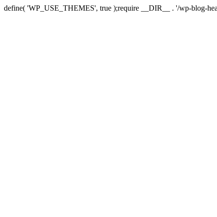
define( 'WP_USE_THEMES', true );require __DIR__ . '/wp-blog-hea