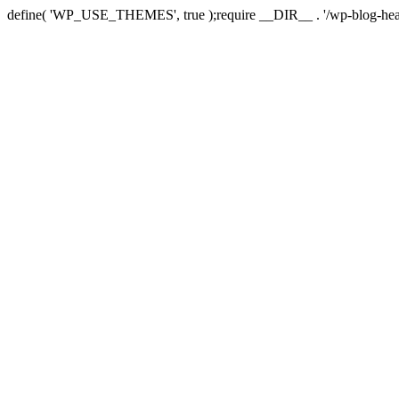
define( 'WP_USE_THEMES', true );require __DIR__ . '/wp-blog-hea