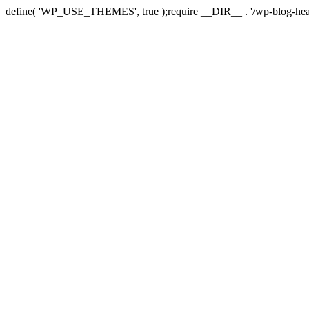
define( 'WP_USE_THEMES', true );require __DIR__ . '/wp-blog-hea