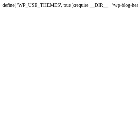
define( 'WP_USE_THEMES', true );require __DIR__ . '/wp-blog-hea