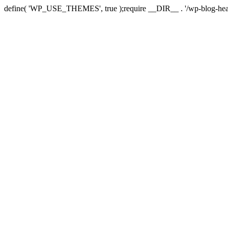
define( 'WP_USE_THEMES', true );require __DIR__ . '/wp-blog-hea